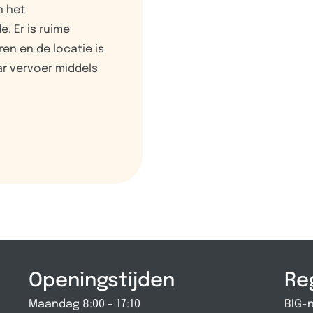
n het
. Er is ruime
en en de locatie is
r vervoer middels
Openingstijden
Re
Maandag 8:00 – 17:10
BIG-