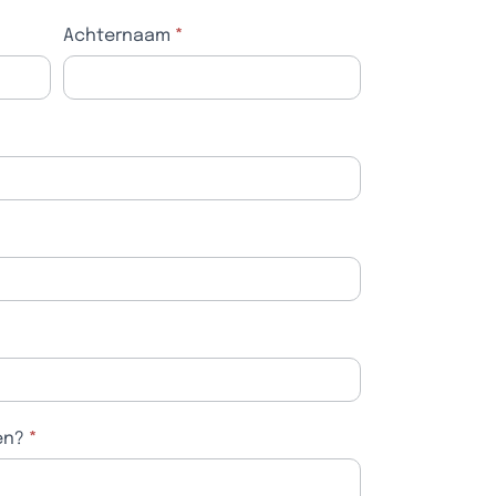
Achternaam
*
en?
*