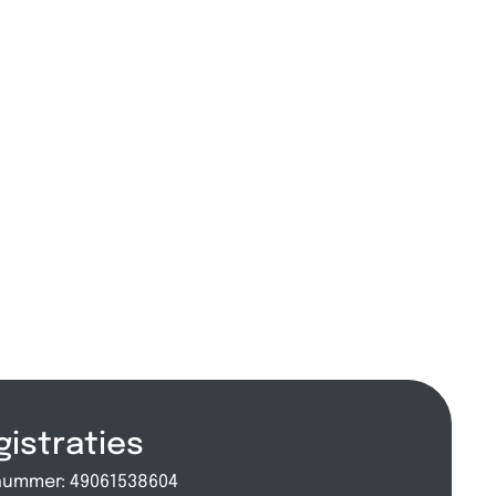
gistraties
nummer: 49061538604