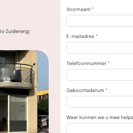
Voornaam
*
Afspraakformulier
io Zuidereng:
E-mailadres
*
Telefoonnummer
*
Geboortedatum
*
Waar kunnen we u mee help